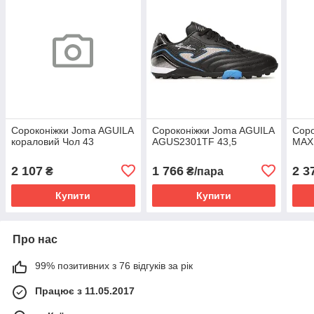
Сороконіжки Joma AGUILA
Сороконіжки Joma AGUILA
Соро
кораловий Чол 43
AGUS2301TF 43,5
MAX
2 107
1 766
2 3
₴
₴/пара
Купити
Купити
Про нас
99% позитивних з 76 відгуків за рік
Працює з 11.05.2017