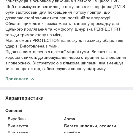
Конструкція в основному виконана з легкого і міцного PVC.
Щоб оптимізувати вентиляцію поту, невеликі перфорації VTS
були застосовані для покращення потоку повітря, що
дозволяє стопі залишатися при постійній температурі.
Область щиколоток і язика мають тканинну прокладку для
щільного прилягання та комфорту. Шнурівка PERFECT FIT
завжди тримає стопу на місці.
Має елемент PROTECTION на носку для захисту області від
ударів. Виготовлена з гуми.
Підошва виготовлена з цілісної міцної гуми. Висока якість,
хороша стійкість до зношування через стирання та зчеплення
з поверхнею. Зі структурою з кількома шипами, яка зменшує
тиск на протектор, забезпечуючи хорошу підтримку.
Приховати
Характеристики
Основні
Виробник
Joma
Вид взуття
Багатошиповки, стоноги
Вид спорту
Футбол