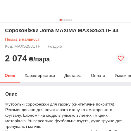
Сороконіжки Joma MAXIMA MAXS2531TF 43
Немає в наявності
Код: MAXS2531TF
Роздріб
2 074
₴/пара
Опис
Характеристики
Доставка
Оплата
Умови п
Опис
Футбольні сороконіжки для газону (синтетичне покриття).
Рекомендовано для початкового етапу та аматорського
футзалу. Економічна модель унісекс з легких і міцних
матеріалів. Універсальне футбольне взуття, дуже зручне для
тренувань і матчів.