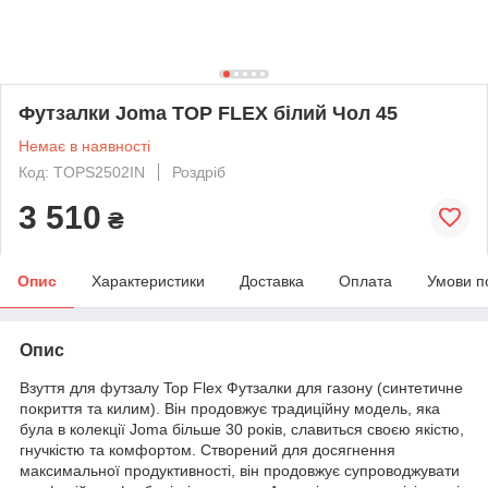
Футзалки Joma TOP FLEX білий Чол 45
Немає в наявності
Код: TOPS2502IN
Роздріб
3 510
₴
Опис
Характеристики
Доставка
Оплата
Умови п
Опис
Взуття для футзалу Top Flex Футзалки для газону (синтетичне
покриття та килим). Він продовжує традиційну модель, яка
була в колекції Joma більше 30 років, славиться своєю якістю,
гнучкістю та комфортом. Створений для досягнення
максимальної продуктивності, він продовжує супроводжувати