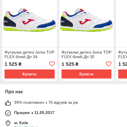
Футзалки дитячі Joma TOP
Футзалки дитячі Joma TOP
Футз
FLEX білий Діт 34
FLEX білий Діт 35
FLEX
1 525
1 525
1 5
₴
₴
Купити
Купити
Про нас
99% позитивних з 76 відгуків за рік
Працює з 11.05.2017
м. Київ