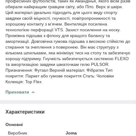
професійних футболістів, таких як Амандінья, якого вісім разів
обирали найкращим гравцем світу, або Піто. Верх зі шкіри.
Цей матеріал ідеально підходить для цього виду спорту
завдяки своїй міцності, гнучкості, повітропроникності та
хорошому контакту з м’ячем. Вентиляція посилена
технологією перфорації VTS. Захист посилення на носку.
Проміжна підошва з філону для кращого балансу та
амортизації. Довговічна гумова підошва з високою стійкістю до
стирання та зчеплення з поверхнею. Він має структуру з
кількома шпильками, яка мінімізує тиск на стопу та забезпечує
хорошу підтримку. Гнучкість забезпечується системою FLEXO
та амортизацією завдяки шматочкам гелю PULSOR.
Призначення: Футзал Верхній матеріал: Фібратек Тип
покриття: Паркет або гумове покриття Стать: Чоловіки
Колекція: Top Flex
Приховати
Характеристики
Основні
Виробник
Joma