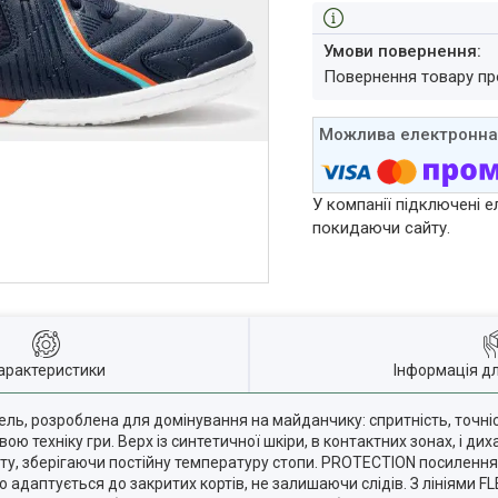
повернення товару п
У компанії підключені е
покидаючи сайту.
арактеристики
Інформація д
ль, розроблена для домінування на майданчику: спритність, точніст
ою техніку гри. Верх із синтетичної шкіри, в контактних зонах, і ди
ту, зберігаючи постійну температуру стопи. PROTECTION посилення
о адаптується до закритих кортів, не залишаючи слідів. З лініями 