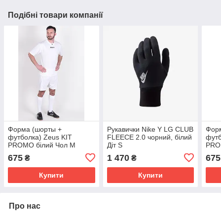
Подібні товари компанії
Форма (шорты +
Рукавички Nike Y LG CLUB
Фор
футболка) Zeus KIT
FLEECE 2.0 чорний, білий
футб
PROMO білий Чол M
Діт S
PRO
675
1 470
675
₴
₴
Купити
Купити
Про нас