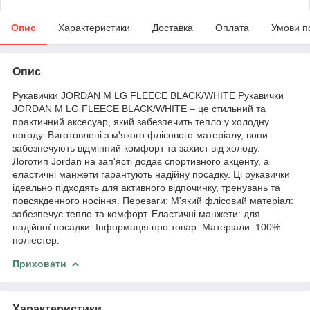
Опис
Характеристики
Доставка
Оплата
Умови п
Опис
Рукавички JORDAN M LG FLEECE BLACK/WHITE Рукавички
JORDAN M LG FLEECE BLACK/WHITE – це стильний та
практичний аксесуар, який забезпечить тепло у холодну
погоду. Виготовлені з м'якого флісового матеріалу, вони
забезпечують відмінний комфорт та захист від холоду.
Логотип Jordan на зап'ясті додає спортивного акценту, а
еластичні манжети гарантують надійну посадку. Ці рукавички
ідеально підходять для активного відпочинку, тренувань та
повсякденного носіння. Переваги: М'який флісовий матеріал:
забезпечує тепло та комфорт. Еластичні манжети: для
надійної посадки. Інформація про товар: Матеріали: 100%
поліестер.
Приховати
Характеристики