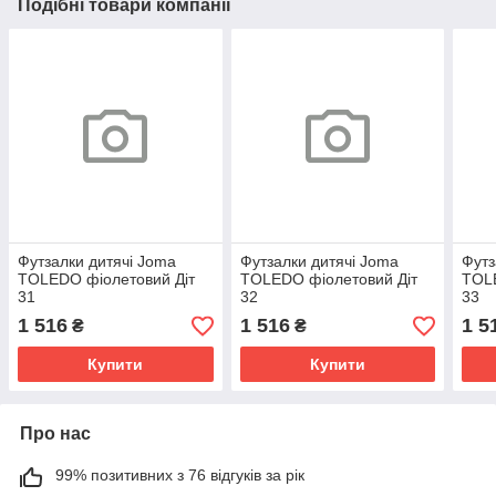
Подібні товари компанії
Футзалки дитячі Joma
Футзалки дитячі Joma
Футз
TOLEDO фіолетовий Діт
TOLEDO фіолетовий Діт
TOLE
31
32
33
1 516
1 516
1 5
₴
₴
Купити
Купити
Про нас
99% позитивних з 76 відгуків за рік