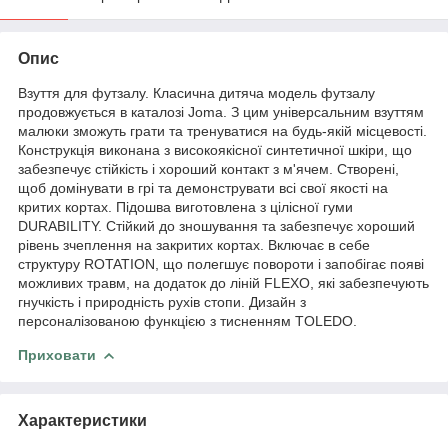
Опис
Взуття для футзалу. Класична дитяча модель футзалу
продовжується в каталозі Joma. З цим універсальним взуттям
малюки зможуть грати та тренуватися на будь-якій місцевості.
Конструкція виконана з високоякісної синтетичної шкіри, що
забезпечує стійкість і хороший контакт з м'ячем. Створені,
щоб домінувати в грі та демонструвати всі свої якості на
критих кортах. Підошва виготовлена з цілісної гуми
DURABILITY. Стійкий до зношування та забезпечує хороший
рівень зчеплення на закритих кортах. Включає в себе
структуру ROTATION, що полегшує повороти і запобігає появі
можливих травм, на додаток до ліній FLEXO, які забезпечують
гнучкість і природність рухів стопи. Дизайн з
персоналізованою функцією з тисненням TOLEDO.
Приховати
Характеристики