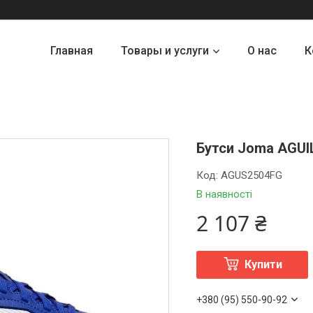
Главная
Товары и услуги
О нас
К
Бутси Joma AGUIL
Код:
AGUS2504FG
В наявності
2 107 ₴
Купити
+380 (95) 550-90-92