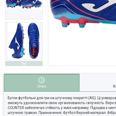
Опис
Х
Бутси футбольні для гри на штучному покритті (AG). Ці універс
зможуть удосконалити свою організованість і влучність. Верх в
COUNTER забезпечує стійкість у зміні напрямку. Підошва з синт
штучною травою. Призначення: Футбол Верхній матеріал: Фібра