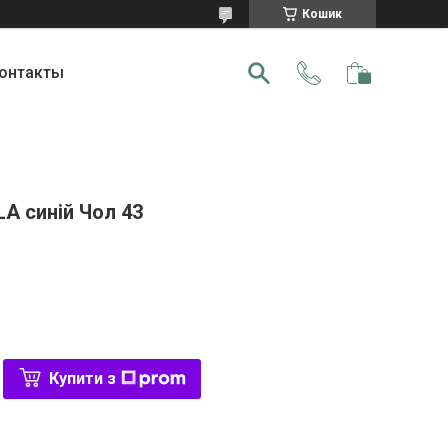
Кошик
онтакты
A синій Чол 43
Купити з