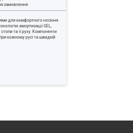
ля замовлення
лями для комфортного носіння.
ехнологію амортизації GEL,
стопи та її руху. Компоненти
ри кожному русі та швидкій