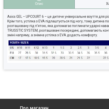
Опис
Х
Asics GEL – UPCOURT 6 – це дитяче універсальне взуття для р
Крім того, устілка з EVA підлаштується під ногу, тому дитина 
розташовану під п'ятою, яка допомагає поглинати ударні наван
TRUSSTIC SYSTEM, розташовані посередині, допомагають контр
зміні напряму, а знімна устілка з EVА додасть комфорту.
Про магазин