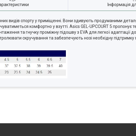
арактеристики
Інформація д
ізних видів спорту у приміщенні. Вони здивують продуманими дета
почуватиметься комфортно у взутті. Asics GEL-UPCOURT 5 пропонує т
таження та гнучку проміжну підошву з EVA для легкої адаптації до 
олювати скручування та забезпечують нозі необхідну підтримку п