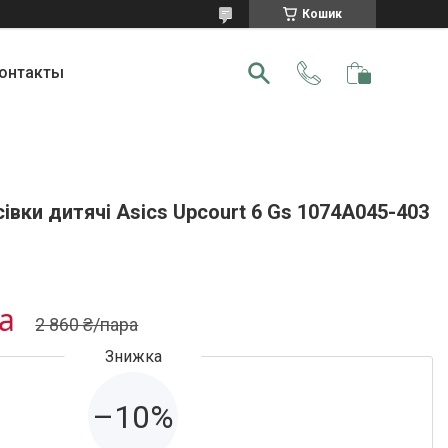
Кошик
онтакты
івки дитячі Asics Upcourt 6 Gs 1074A045-403
ра
2 860 ₴/пара
–10%