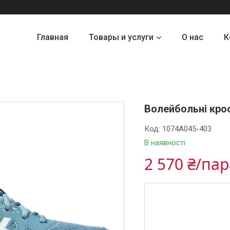
Главная
Товары и услуги
О нас
К
Волейбольні крос
Код:
1074A045-403
В наявності
2 570 ₴/па