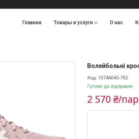
Главная
Товары и услуги
О нас
К
Волейбольні крос
Код:
1074A045-702
Готово до відправки
2 570 ₴/па