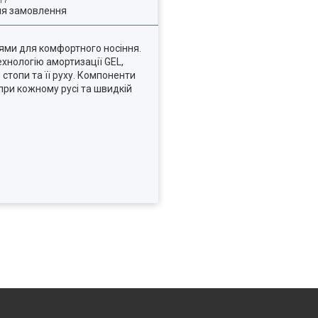
ля замовлення
лями для комфортного носіння.
ехнологію амортизації GEL,
стопи та її руху. Компоненти
ри кожному русі та швидкій