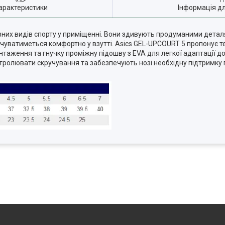
арактеристики
Інформація д
ізних видів спорту у приміщенні. Вони здивують продуманими дета
почуватиметься комфортно у взутті. Asics GEL-UPCOURT 5 пропонує т
таження та гнучку проміжну підошву з EVA для легкої адаптації до 
олювати скручування та забезпечують нозі необхідну підтримку п