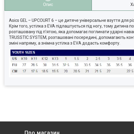
Опис
Х
Asics GEL – UPCOURT 6 – це дитяче універсальне взуття для р
Крім того, устілка з EVA підлаштується під ногу, тому дитина 
розташовану під п'ятою, яка допомагає поглинати ударні наван
TRUSSTIC SYSTEM, розташовані посередині, допомагають контр
зміні напряму, а знімна устілка з EVА додасть комфорту.
Про магазин