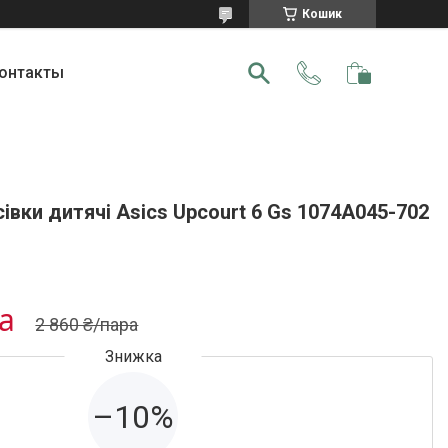
Кошик
онтакты
івки дитячі Asics Upcourt 6 Gs 1074A045-702
ра
2 860 ₴/пара
–10%