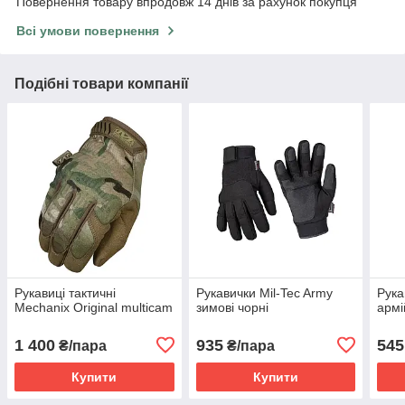
Повернення товару впродовж 14 днів за рахунок покупця
Всі умови повернення
Подібні товари компанії
Рукавиці тактичні
Рукавички Mil-Tec Army
Рука
Mechanix Original multicam
зимові чорні
армі
1 400
935
545
₴/пара
₴/пара
Купити
Купити