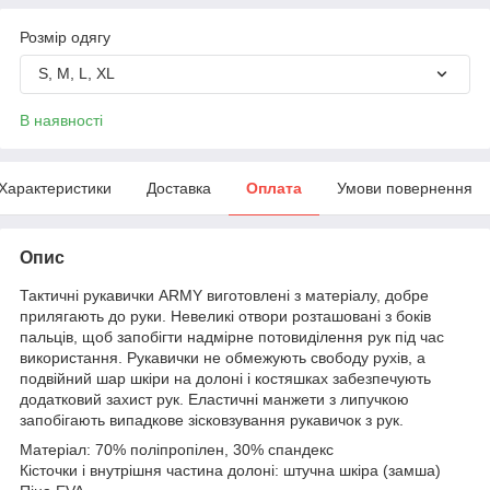
Розмір одягу
S, M, L, XL
В наявності
Характеристики
Доставка
Оплата
Умови повернення
Опис
Тактичні рукавички ARMY виготовлені з матеріалу, добре
прилягають до руки. Невеликі отвори розташовані з боків
пальців, щоб запобігти надмірне потовиділення рук під час
використання. Рукавички не обмежують свободу рухів, а
подвійний шар шкіри на долоні і костяшках забезпечують
додатковий захист рук. Еластичні манжети з липучкою
запобігають випадкове зісковзування рукавичок з рук.
Матеріал: 70% поліпропілен, 30% спандекс
Кісточки і внутрішня частина долоні: штучна шкіра (замша)