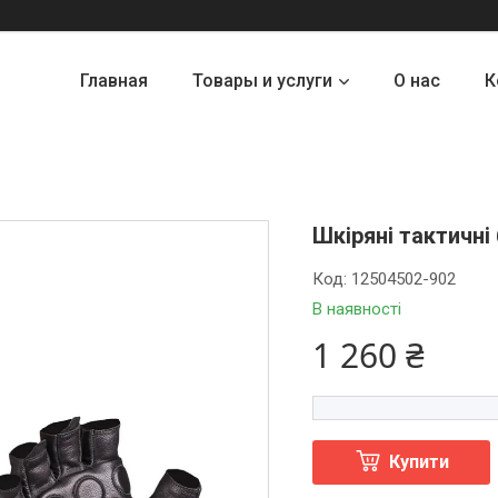
Главная
Товары и услуги
О нас
К
Шкіряні тактичні 
Код:
12504502-902
В наявності
1 260 ₴
Купити